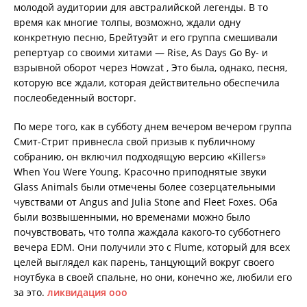
молодой аудитории для австралийской легенды. В то
время как многие толпы, возможно, ждали одну
конкретную песню, Брейтуэйт и его группа смешивали
репертуар со своими хитами — Rise, As Days Go By- и
взрывной оборот через Howzat , Это была, однако, песня,
которую все ждали, которая действительно обеспечила
послеобеденный восторг.
По мере того, как в субботу днем ​​вечером вечером группа
Смит-Стрит привнесла свой призыв к публичному
собранию, он включил подходящую версию «Killers»
When You Were Young. Красочно приподнятые звуки
Glass Animals были отмечены более созерцательными
чувствами от Angus and Julia Stone and Fleet Foxes. Оба
были возвышенными, но временами можно было
почувствовать, что толпа жаждала какого-то субботнего
вечера EDM. Они получили это с Flume, который для всех
целей выглядел как парень, танцующий вокруг своего
ноутбука в своей спальне, но они, конечно же, любили его
за это.
ликвидация ооо