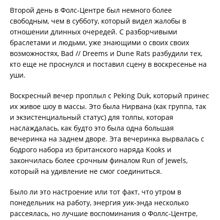
Второй день в Фолс-Центре был немного более
свободным, чем в субботу, который видел жалобы в
отношении длинных очередей. С разборчивыми
браслетами и людьми, уже знающими о своих своих
возможностях, Bad // Dreems и Dune Rats разбудили тех,
кто еще не проснулся и поставил сцену в воскресенье на
уши.
Воскресный вечер проплыл с Peking Duk, который принес
их живое шоу в массы. Это была Нирвана (как группа, так
и экзистенциальный статус) для толпы, которая
наслаждалась, как будто это была одна большая
вечеринка на заднем дворе. Эта вечеринка вырвалась с
бодрого набора из британского наряда Kooks и
закончилась более срочным финалом Run of Jewels,
который на удивление не смог соединиться.
Было ли это настроение или тот факт, что утром в
понедельник на работу, энергия уик-энда несколько
рассеялась, но лучшие воспоминания о Фоллс-Центре,