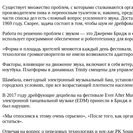
Существует множество проблем, с которыми сталкиваются орг
производителем пива и переносным туалетом и, наконец, предо
части списка дел есть сложный вопрос усиленного звука. Дост
1969 году. Скорее, задача состоит в том, чтобы шум не дрейф
Работа по решению проблем с звуком — это Джереми Бридж и ег
использует программное обеспечение и робототехнику для воро
«Форма и площадь зрителей меняются каждый день фестиваля, 
технологии громкоговорители не имели возможности адаптиро
Факторы, влияющие на движение звука, включают в себя ветер
ноутбука. Платформы в динамиках Trinity смещены для управле
Шамбала, ежегодный электронный музыкальный баш, установлен
городских условиях, при все возрастающей плотности населени
В 2017 году дрейфующие децибелы на фестивале Ever After Mu
электронной танцевальной музыке (EDM) принесли в Бридж и ег
был нарушен.
«Мы относимся к этому очень серьезно», «После того, как орг
остаться».
Отвечая на вопрос о передовых технологиях и ноу-хау PK Sound