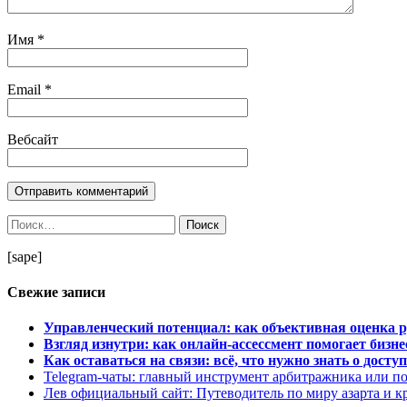
Имя
*
Email
*
Вебсайт
Найти:
[sape]
Свежие записи
Управленческий потенциал: как объективная оценка 
Взгляд изнутри: как онлайн-ассессмент помогает бизн
Как оставаться на связи: всё, что нужно знать о дос
Telegram-чаты: главный инструмент арбитражника или п
Лев официальный сайт: Путеводитель по миру азарта и 