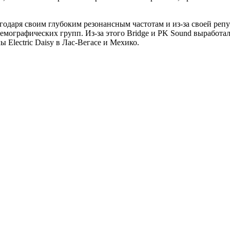
аря своим глубоким резонансным частотам и из-за своей репут
мографических групп. Из-за этого Bridge и PK Sound выработ
 Electric Daisy в Лас-Вегасе и Мехико.