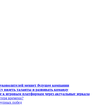
руководителей меняет будущее компании
есу видеть таланты и развивать команду
тупе к игровым платформам через актуальные зеркала
отеря времени?
крупных побед