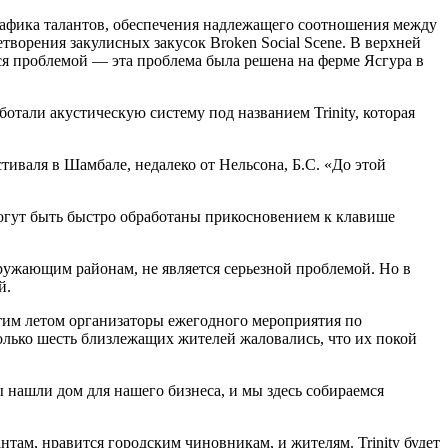
рафика талантов, обеспечения надлежащего соотношения между
ворения закулисных закусок Broken Social Scene. В верхней
тся проблемой — эта проблема была решена на ферме Ясгура в
отали акустическую систему под названием Trinity, которая
иваля в Шамбале, недалеко от Нельсона, Б.С. «До этой
могут быть быстро обработаны прикосновением к клавише
ружающим районам, не является серьезной проблемой. Но в
й.
Этим летом организаторы ежегодного мероприятия по
олько шесть близлежащих жителей жаловались, что их покой
 нашли дом для нашего бизнеса, и мы здесь собираемся
нтам, нравится городским чиновникам, и жителям. Trinity будет