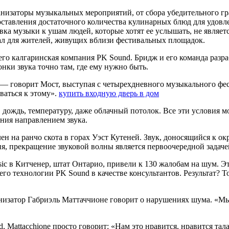
анизаторы музыкальных мероприятий, от сбора убедительного г
ставления достаточного количества кулинарных блюд для удовлет
авка музыки к ушам людей, которые хотят ее услышать, не являе
овал для жителей, живущих вблизи фестивальных площадок.
о калгаринская компания PK Sound. Бридж и его команда разраб
нки звука точно там, где ему нужно быть.
— говорит Мост, выступая с четырехдневного музыкального фест
ваться к этому».
купить входную дверь в дом
, дождь, температуру, даже облачный потолок. Все эти условия 
ния направлением звука.
 на ранчо скота в горах Уэст Кутеней. Звук, доносящийся к ок
я, прекращение звуковой волны является первоочередной задаче
sic в Китченер, штат Онтарио, привели к 130 жалобам на шум. 
о технологии PK Sound в качестве консультантов. Результат? Т
анизатор Габриэль Маттаччионе говорит о нарушениях шума. «Мы
, Mattacchione просто говорит: «Нам это нравится, нравится тала