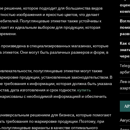
оцен
ое решение, которое подходит для большинства видов
комп
тностью изображения и яркостью цветов, что делает
Взгл
ебителей. Полуглянцевые этикетки также устойчивы к
помо
елает их идеальным выбором для продукции, которая
разв
времени.
Как 
ь произведена в специализированных магазинах, которые
знат
 этикеток. Они могут быть различных размеров и форм, в
чере
Teleg
влекательности, полуглянцевые этикетки могут также
арби
аркировке продукции, установленные законодательством. В
Лев 
е требования к информации, которая должна быть указана
азар
остав, дата изготовления и срок годности.
купить
о нарисованы с необходимой информацией и обеспечить
А
 универсальным решением для бизнеса, которые помогают
Авгус
ть требования по маркировке продукции. Поэтому, при
ь полуглянцевые варианты в качестве оптимального