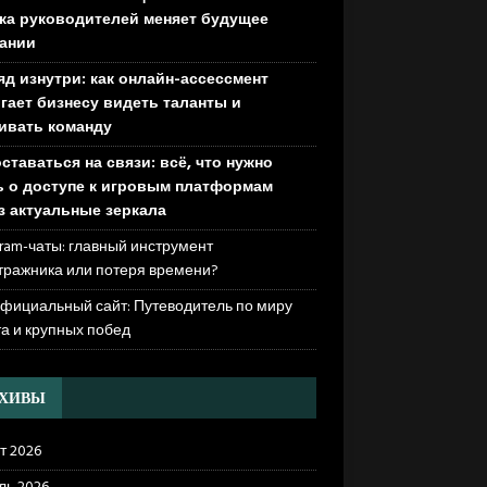
ка руководителей меняет будущее
ании
яд изнутри: как онлайн-ассессмент
гает бизнесу видеть таланты и
ивать команду
оставаться на связи: всё, что нужно
ь о доступе к игровым платформам
з актуальные зеркала
ram-чаты: главный инструмент
тражника или потеря времени?
официальный сайт: Путеводитель по миру
та и крупных побед
РХИВЫ
т 2026