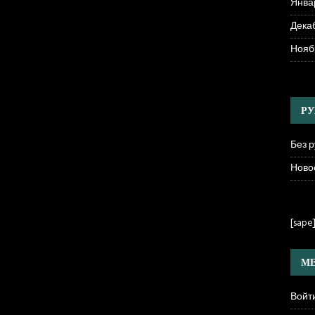
Янва
Декаб
Нояб
РУ
Без 
Ново
[sape
МЕ
Войт