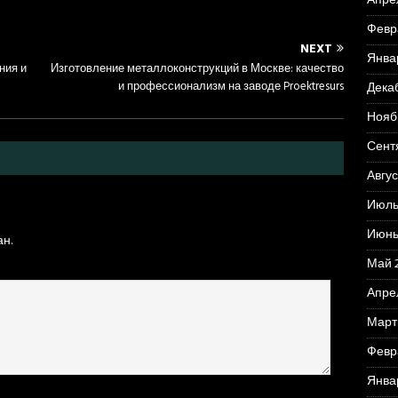
Апре
Февр
NEXT
Янва
ния и
Изготовление металлоконструкций в Москве: качество
и профессионализм на заводе Proektresurs
Дека
Нояб
Сент
Авгус
Июль
Июнь
н.
Май 
Апре
Март
Февр
Янва