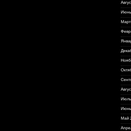
Авгус
Июнь
Март
Февр
Янва
Дека
Нояб
Октя
Сент
Авгус
Июль
Июнь
Май 
Апре