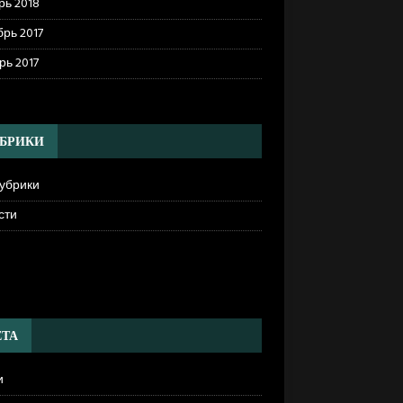
рь 2018
рь 2017
рь 2017
БРИКИ
рубрики
сти
]
ТА
и