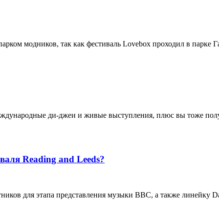
рком модников, так как фестиваль Lovebox проходил в парке Га
еждународные ди-джеи и живые выступления, плюс вы тоже пол
валя Reading and Leeds?
стников для этапа представления музыки BBC, а также линейку Da