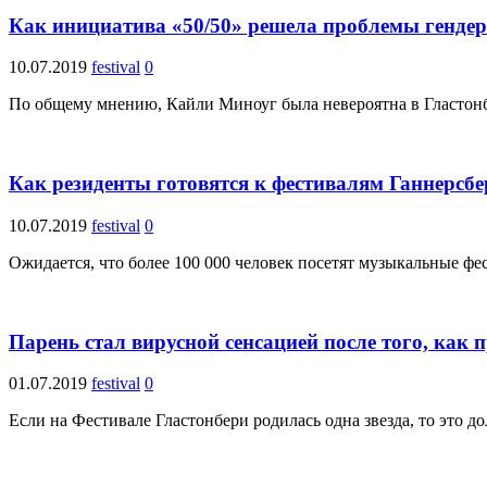
Как инициатива «50/50» решела проблемы гендер
10.07.2019
festival
0
По общему мнению, Кайли Миноуг была невероятна в Гластонбе
Как резиденты готовятся к фестивалям Ганнерсбе
10.07.2019
festival
0
Ожидается, что более 100 000 человек посетят музыкальные фес
Парень стал вирусной сенсацией после того, как 
01.07.2019
festival
0
Если на Фестивале Гластонбери родилась одна звезда, то это 