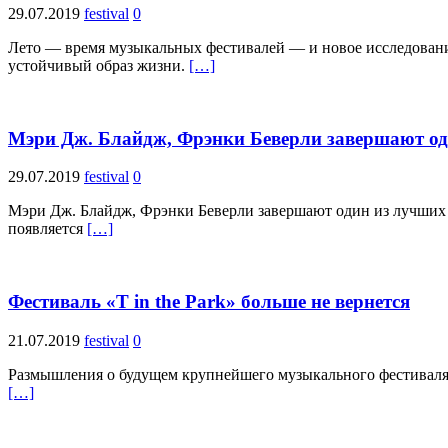
29.07.2019
festival
0
Лето — время музыкальных фестивалей — и новое исследование
устойчивый образ жизни.
[…]
Мэри Дж. Блайдж, Фрэнки Беверли завершают о
29.07.2019
festival
0
Мэри Дж. Блайдж, Фрэнки Беверли завершают один из лучших
появляется
[…]
Фестиваль «T in the Park» больше не вернется
21.07.2019
festival
0
Размышления о будущем крупнейшего музыкального фестиваля в Ш
[…]