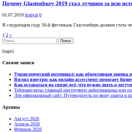
Почему Glastonbury 2019 стал лучшим за всю ис
01.07.2019
festival
0
В следующем году 50-й фестиваль Гластонбери должен стать че
Навигация
1
2
»
Найти:
по
записям
[sape]
Свежие записи
Управленческий потенциал: как объективная оценка 
Взгляд изнутри: как онлайн-ассессмент помогает бизн
Как оставаться на связи: всё, что нужно знать о дос
Telegram-чаты: главный инструмент арбитражника или п
Лев официальный сайт: Путеводитель по миру азарта и 
Архивы
Август 2026
Апрель 2026
Февраль 2026