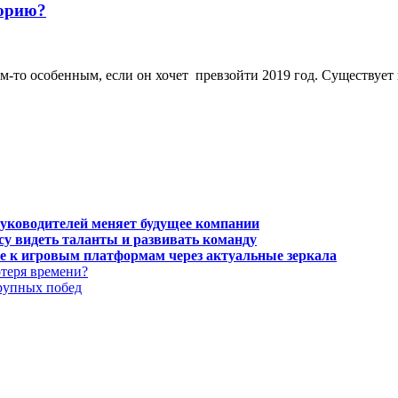
торию?
м-то особенным, если он хочет превзойти 2019 год. Существует 
руководителей меняет будущее компании
есу видеть таланты и развивать команду
тупе к игровым платформам через актуальные зеркала
отеря времени?
крупных побед