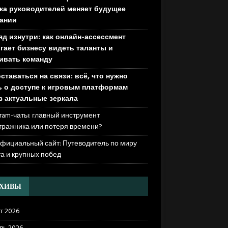
ка руководителей меняет будущее
ании
яд изнутри: как онлайн-ассессмент
гает бизнесу видеть таланты и
ивать команду
оставаться на связи: всё, что нужно
ь о доступе к игровым платформам
з актуальные зеркала
ram-чаты: главный инструмент
тражника или потеря времени?
официальный сайт: Путеводитель по миру
та и крупных побед
РХИВЫ
т 2026