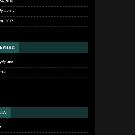
рь 2018
рь 2017
рь 2017
БРИКИ
рубрики
сти
]
ТА
и