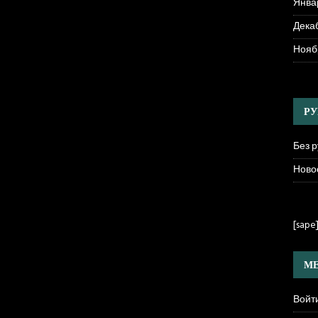
Янва
Декаб
Нояб
РУ
Без 
Ново
[sape
МЕ
Войт