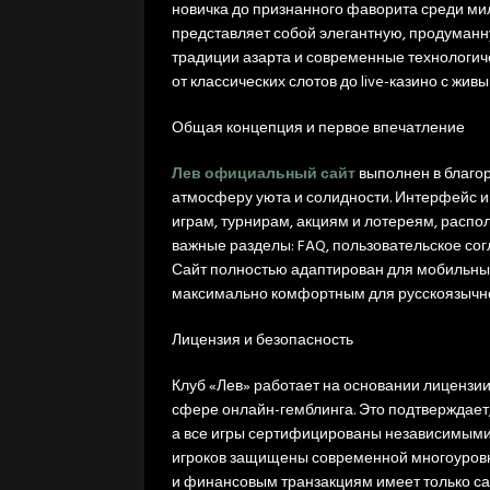
новичка до признанного фаворита среди ми
представляет собой элегантную, продуманн
традиции азарта и современные технологич
от классических слотов до live-казино с жи
Общая концепция и первое впечатление
Лев официальный сайт
выполнен в благо
атмосферу уюта и солидности. Интерфейс и
играм, турнирам, акциям и лотереям, распо
важные разделы: FAQ, пользовательское со
Сайт полностью адаптирован для мобильных 
максимально комфортным для русскоязычно
Лицензия и безопасность
Клуб «Лев» работает на основании лицензии
сфере онлайн-гемблинга. Это подтверждает,
а все игры сертифицированы независимым
игроков защищены современной многоуровне
и финансовым транзакциям имеет только са