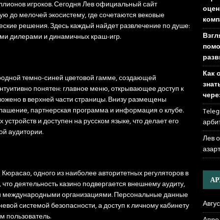
ллионов игроков. Сегодня Лев официальный сайт
оцен
ую до мелочей экосистему, где сочетаются вековые
комп
еские решения. Здесь каждый найдет развлечение по душе:
Взгл
выми дилерами и динамичных краш-игр.
помо
разв
Как 
родной темно-синей цветовой гамме, создающей
знат
нтуитивно понятен: главное меню, открывающее доступ к
чере
ложено в верхней части страницы. Внизу размещены
глашение, партнерская программа и информация о клубе.
Teleg
устройств и доступен на русском языке, что делает его
арби
й аудитории.
Лев 
азар
 Кюрасао, одного из наиболее авторитетных регуляторов в
А
 что деятельность казино подвергается внешнему аудиту,
и международными организациями. Персональные данные
Авгус
вой системой безопасности, а доступ к личному кабинету
м пользователь.