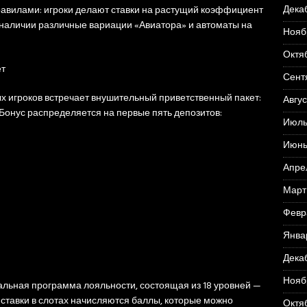
Дека
авилами: игроки делают ставки на растущий коэффициент
 наличии различные вариации «Авиатора» и автоматы на
Нояб
Октя
ет
Сент
х игроков встречает внушительный приветственный пакет:
Авгус
 Бонус распределяется на первые пять депозитов:
Июль
Июнь
Апре
Март
Февр
Янва
Дека
Нояб
альная программа лояльности, состоящая из 18 уровней —
 ставки в слотах начисляются баллы, которые можно
Октя