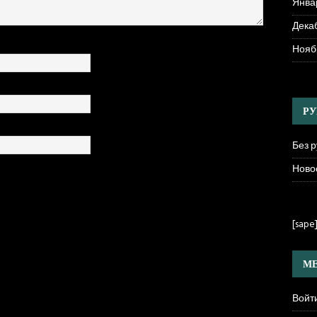
Янва
Декаб
Нояб
РУ
Без 
Ново
[sape
МЕ
Войт