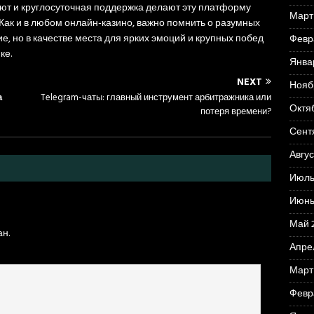
ют и круглосуточная поддержка делают эту платформу
Март
Как и в любом онлайн-казино, важно помнить о разумных
е, но в качестве места для ярких эмоций и крупных побед
Февр
ке.
Янва
NEXT
Нояб
а
Telegram-чаты: главный инструмент арбитражника или
Октя
потеря времени?
Сент
Авгус
Июль
Июнь
Май 
н.
Апре
Март
Февр