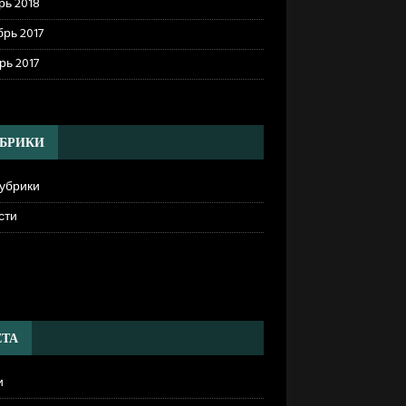
рь 2018
рь 2017
рь 2017
БРИКИ
рубрики
сти
]
ТА
и