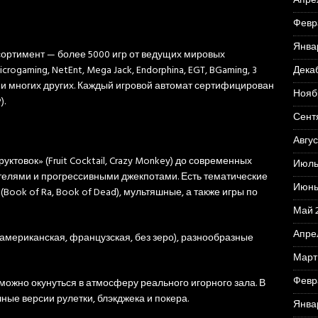
Апре
Февр
Янва
ортимент — более 5000 игр от ведущих мировых
Дека
rogaming, NetEnt, Mega Jack, Endorphina, EGT, BGaming, 3
n GO и многих других. Каждый игровой автомат сертифицирован
Нояб
).
Сент
Авгус
ктовок» (Fruit Cocktail, Crazy Monkey) до современных
Июль
елями и прогрессивными джекпотами. Есть тематические
Июнь
ook of Ra, Book of Dead), мультяшные, а также игры по
Май 
Апре
(американская, французская, без зеро), разнообразные
Март
Февр
 можно окунуться в атмосферу реального игорного зала. В
чные версии рулетки, блэкджека и покера.
Янва