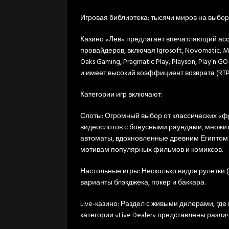
Игровая библиотека: тысячи миров на выбор
Казино «Лев» предлагает впечатляющий асс
провайдеров, включая Igrosoft, Novomatic, Mic
Oaks Gaming, Pragmatic Play, Playson, Play’
и имеет высокий коэффициент возврата (RTP
Категории игр включают:
Слоты: Огромный выбор от классических «фру
видеослотов с бонусными раундами, множит
автоматы, вдохновленные древним Египтом (B
мотивам популярных фильмов и комиксов.
Настольные игры: Несколько видов рулетки 
варианты блэкджека, покер и баккара.
Live-казино: Раздел с живыми дилерами, где
категории «Live Dealer» представлены разли