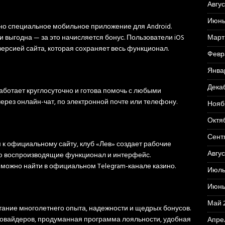
Авгус
Июнь
но специальное мобильное приложение для Android.
Март
и выгодна — за это начисляется бонус. Пользователи iOS
ерсией сайта, которая сохраняет весь функционал.
Февр
Янва
Дека
ботает круглосуточно и готова помочь с любыми
ерез онлайн-чат, по электронной почте или телефону.
Нояб
Октя
Сент
 к официальному сайту, клуб «Лев» создает рабочие
Авгус
ью воспроизводящие функционал и интерфейс.
можно найти в официальном Telegram-канале казино.
Июль
Июнь
Май 
тание многолетнего опыта, надежности и щедрых бонусов.
ровайдеров, продуманная программа лояльности, удобная
Апре