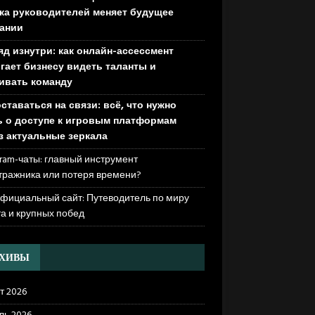
ка руководителей меняет будущее
ании
яд изнутри: как онлайн-ассессмент
гает бизнесу видеть таланты и
ивать команду
оставаться на связи: всё, что нужно
ь о доступе к игровым платформам
з актуальные зеркала
ram-чаты: главный инструмент
тражника или потеря времени?
официальный сайт: Путеводитель по миру
та и крупных побед
РХИВЫ
т 2026