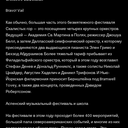
Bravo! Vail
Как обычно, большая часть этого безмятежного фестиваля
Скалистых гор — это посещение четырех крупных оркестров.
Ведущий — Академия Св. Мартина в Полях, режиссер Джошуа
Белл, а затем Далласский симфонический оркестр, к которому
присоединяются два выдающихся пианиста Элен Гримо и
Бехзод Абдураимов. Более тяжелый тариф прибывает из
Филадельфийского оркестра, который в этом году возглавил
Стефан Денев и Дональд Рунниклс, а также солисты Николай
Цнайдер, Августин Хаделич и Даниил Трифонов. И Нью-
Йоркская филармония приносит Бернштейна под Bramwell
Tovey, а также два концерта, проведенных Дэвидом
Робертсоном.
Аспенский музыкальный фестиваль и школа
На фестивале в этом году проходит более 400 мероприятий,
большой папа североамериканских событий, и многие из них