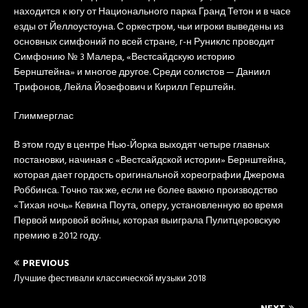
находится к югу от Национального парка Гранд Тетон и в часе
езды от Йеллоустоуна. С оркестром, чьи игроки выведены из
основных симфоний по всей стране, г-н Руниклс проводит
Симфонию № 3 Малера, «Вестсайдскую историю
Бернштейна» и многое другое. Среди солистов — Даниил
Трифонов, Лейла Йозефович и Кирилл Герштейн.
Глиммерглас
В этом году в центре Нью-Йорка выходят четыре главных
постановки, начиная с «Вестсайдской истории» Бернштейна,
которая дает гордость оригинальной хореографии Джерома
Роббинса. Точно так же, если не более важно производство
«Тихая ночь» Кевина Поута, оперу, установленную во время
Первой мировой войны, которая выиграла Пулитцеровскую
премию в 2012 году.
PREVIOUS
Лучшие фестивали классической музыки 2018