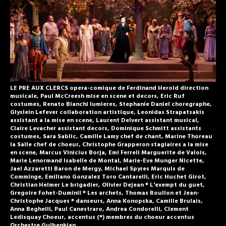
LE PRE AUX CLERCS opera-comique de Ferdinand Herold direction
musicale, Paul McCreesh mise en scene et decors, Eric Ruf
costumes, Renato Bianchi lumieres, Stephanie Daniel choregraphe,
Glyslein Lefever collaboration artistique, Leonidas Strapatsakis
assistant a la mise en scene, Laurent Delvert assistant musical,
Claire Levacher assistant decors, Dominique Schmitt assistants
costumes, Sara Sablic, Camille Lamy chef de chant, Marine Thoreau
la Salle chef de choeur, Christophe Grapperon stagiaires a la mise
en scene, Marcus Vinicius Borja, Emi Ferreli Marguerite de Valois,
Marie Lenormand Isabelle de Montal, Marie-Eve Munger Nicette,
Jael Azzaretti Baron de Mergy, Michael Spyres Marquis de
Comminge, Emiliano Gonzalez Toro Cantarelli, Eric Huchet Girot,
Christian Helmer Le brigadier, Olivier Dejean * L'exempt du guet,
Gregoire Fohet-Duminil * Les archets, Thomas Roullon et Jean-
Christophe Jacques * danseurs, Anna Konopska, Camille Brulais,
Anna Beghelli, Paul Canestraro, Andrea Condorelli, Clement
Ledisquay Choeur, accentus (*) membres du choeur accentus
Orchestre Gulbenkian