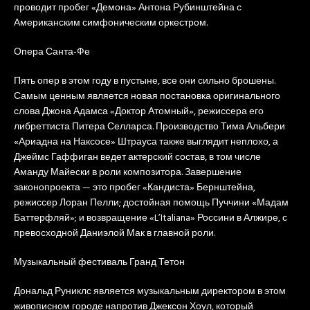
проводит пробег «Демона» Антона Рубинштейна с
Американским симфоническим оркестром.
Опера Санта-Фе
Пять опер в этом году в пустыне, все они сильно брошены.
Самым ценным является новая постановка оригинального
слова Джона Адамса «Доктор Атомный», режиссера его
либреттиста Питера Селларса. Производство Тима Альбери
«Ариадна на Наксосе» Штрауса также выглядит неплохо, а
Джеймс Гаффиган ведет актерский состав, в том числе
Аманду Майески в роли композитора. Завершение
законопроекта — это пробег «Кандиста» Бернштейна,
режиссер Лоран Пелли; достойная помощь Пуччини «Мадам
Баттерфляй»; и возвращение «L’Italiana» Россини в Алжире, с
превосходной Даниэлой Мак в главной роли.
Музыкальный фестиваль Гранд Тетон
Дональд Руниклс является музыкальным директором в этом
живописном городе напротив Джексон Хоул, который