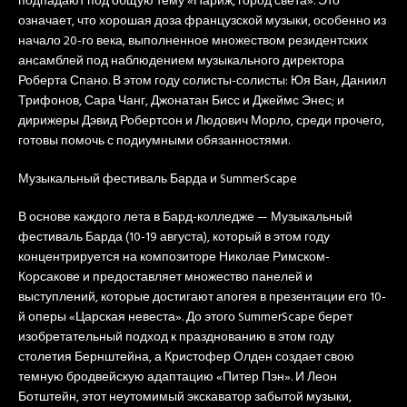
подпадают под общую тему «Париж, город света». Это
означает, что хорошая доза французской музыки, особенно из
начало 20-го века, выполненное множеством резидентских
ансамблей под наблюдением музыкального директора
Роберта Спано. В этом году солисты-солисты: Юя Ван, Даниил
Трифонов, Сара Чанг, Джонатан Бисс и Джеймс Энес; и
дирижеры Дэвид Робертсон и Людович Морло, среди прочего,
готовы помочь с подиумными обязанностями.
Музыкальный фестиваль Барда и SummerScape
В основе каждого лета в Бард-колледже — Музыкальный
фестиваль Барда (10-19 августа), который в этом году
концентрируется на композиторе Николае Римском-
Корсакове и предоставляет множество панелей и
выступлений, которые достигают апогея в презентации его 10-
й оперы «Царская невеста». До этого SummerScape берет
изобретательный подход к празднованию в этом году
столетия Бернштейна, а Кристофер Олден создает свою
темную бродвейскую адаптацию «Питер Пэн». И Леон
Ботштейн, этот неутомимый экскаватор забытой музыки,