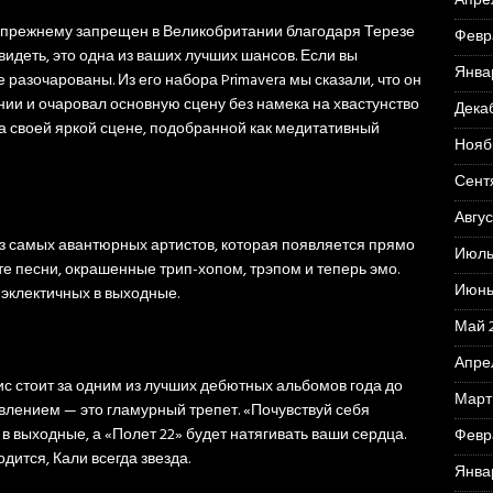
Апре
 по-прежнему запрещен в Великобритании благодаря Терезе
Февр
увидеть, это одна из ваших лучших шансов. Если вы
Янва
 разочарованы. Из его набора Primavera мы сказали, что он
нии и очаровал основную сцену без намека на хвастунство
Дека
а своей яркой сцене, подобранной как медитативный
Нояб
Сент
Авгус
на из самых авантюрных артистов, которая появляется прямо
Июль
ете песни, окрашенные трип-хопом, трэпом и теперь эмо.
Июнь
 эклектичных в выходные.
Май 
Апре
с стоит за одним из лучших дебютных альбомов года до
Март
ивлением — это гламурный трепет. «Почувствуй себя
в выходные, а «Полет 22» будет натягивать ваши сердца.
Февр
дится, Кали всегда звезда.
Янва