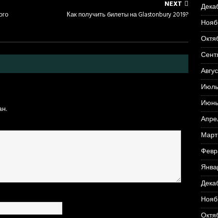
NEXT
Дека
ого
Как получить билеты на Glastonbury 2019?
Нояб
Октя
Сент
Авгус
Июль
Июнь
н.
Апре
Март
Февр
Янва
Дека
Нояб
Октя