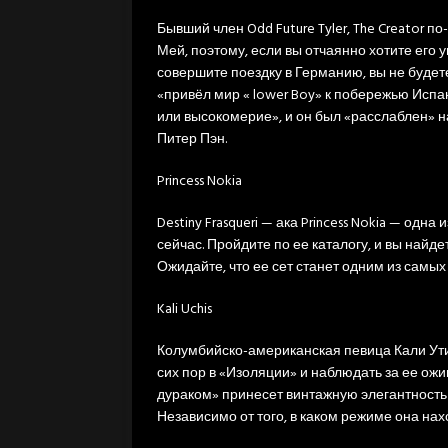
Бывший член Odd Future Tyler, The Creator
Мей, поэтому, если вы отчаянно хотите его 
совершите поездку в Германию, вы не будете
«привёл мир « lower Boy» к побережью Испа
или высокомерие», и он был «расслаблен» н
Питер Пэн.
Princess Nokia
Destiny Frasqueri — ака Princess Nokia — од
сейчас. Пройдите по ее каталогу, и вы найд
Ожидайте, что ее сет станет одним из самых
Kali Uchis
Колумбийско-американская певица Кали Ути
сих пор в «Изоляции» и наблюдать за ее ож
дураком» принесет винтажную элегантность 
Независимо от того, в каком режиме она нахо