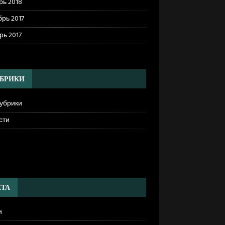
рь 2018
рь 2017
рь 2017
БРИКИ
рубрики
сти
]
ТА
и