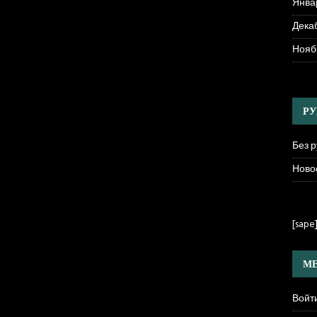
Янва
Декаб
Нояб
РУ
Без 
Ново
[sape
МЕ
Войт