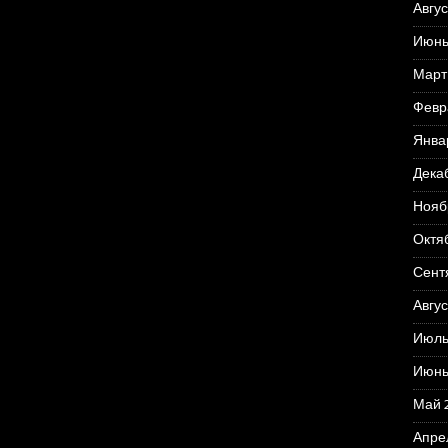
Авгус
Июнь
Март
Февр
Янва
Дека
Нояб
Октя
Сент
Авгус
Июль
Июнь
Май 
Апре