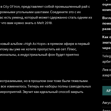
оцен
 в City Of Iron, представляет собой промышленный рай с
комп
ромными угольными шахтами. Соедините это с их
ас есть уикенд, который может сдержанно стать одним из
Взгл
то вам нужно знать о Melt 2018.
помо
разв
Как 
знат
й новый альбом «High As Hope» в прямом эфире в первый
чере
этому вы уже не хотите пропустить её сет. Плюс,
иональны, а индустриальный фон будет приятно
Teleg
арби
Лев 
азар
еотразимыми, но в прошлом они тоже были тяжелыми.
 все изменилось. Теперь ее наборы полны самодельных
А
 мероприятий. Звучит как идеальный способ закрыть
Авгус