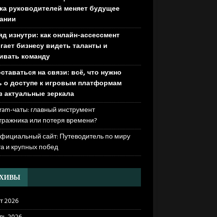
ка руководителей меняет будущее
ании
яд изнутри: как онлайн-ассессмент
гает бизнесу видеть таланты и
ивать команду
оставаться на связи: всё, что нужно
ь о доступе к игровым платформам
з актуальные зеркала
ram-чаты: главный инструмент
тражника или потеря времени?
официальный сайт: Путеводитель по миру
та и крупных побед
РХИВЫ
т 2026