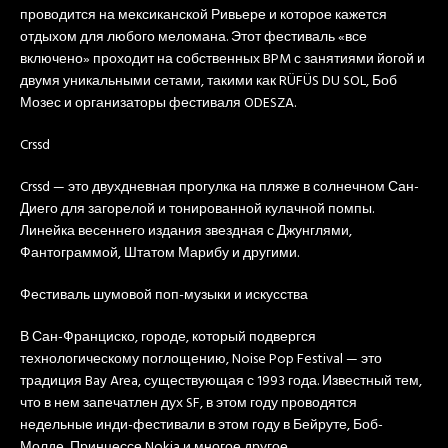
проводится на мексиканской Ривьере и которое кажется
отдыхом для любого меломана. Этот фестиваль «все
включено» проходит на собственных BPM с занятиями йогой и
двумя уникальными сетами, такими как RÜFÜS DU SOL, Боб
Мозес и организаторы фестиваля ODESZA.
Crssd
Crssd — это двухдневная прогулка на пляже в солнечном Сан-
Диего для загорелой и тонированной кулачной помпы.
Линейка весеннего издания звездная с Джунглями,
Фантограммой, Штатом Марибу и другими.
Фестиваль шумовой поп-музыки и искусства
В Сан-Франциско, городе, который подвергся
технологическому поглощению, Noise Pop Festival — это
традиция Bay Area, существующая с 1993 года. Известный тем,
что в нем запечатлен дух SF, в этом году проводятся
недельные инди-фестивали в этом году в Бейруте, Боб-
Молде, Принцессе Nokia и многое другое.