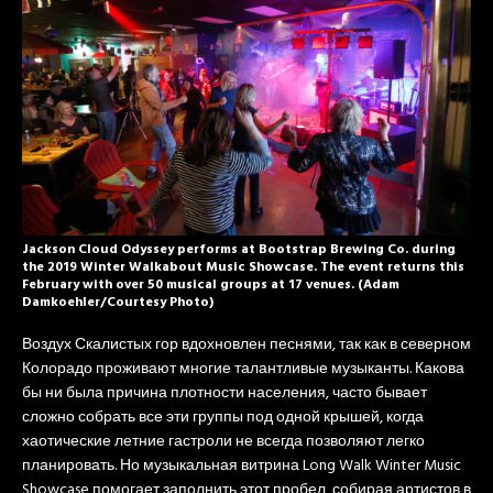
Jackson Cloud Odyssey performs at Bootstrap Brewing Co. during
the 2019 Winter Walkabout Music Showcase. The event returns this
February with over 50 musical groups at 17 venues. (Adam
Damkoehler/Courtesy Photo)
Воздух Скалистых гор вдохновлен песнями, так как в северном
Колорадо проживают многие талантливые музыканты. Какова
бы ни была причина плотности населения, часто бывает
сложно собрать все эти группы под одной крышей, когда
хаотические летние гастроли не всегда позволяют легко
планировать. Но музыкальная витрина Long Walk Winter Music
Showcase помогает заполнить этот пробел, собирая артистов в