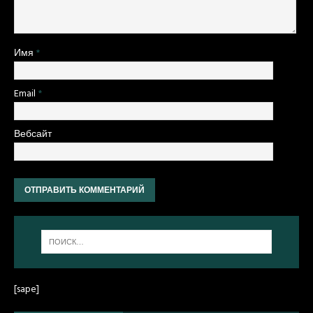
Имя
*
Email
*
Вебсайт
[sape]