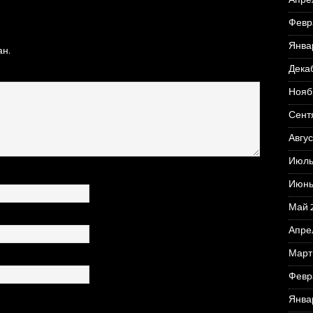
Апре
Февр
Янва
н.
Дека
Нояб
Сент
Авгус
Июль
Июнь
Май 
Апре
Март
Февр
Янва