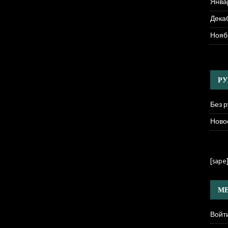
Янва
Декаб
Нояб
РУ
Без 
Ново
[sape
МЕ
Войт