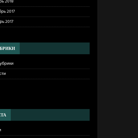
рь 2018
рь 2017
рь 2017
БРИКИ
рубрики
сти
]
ТА
и