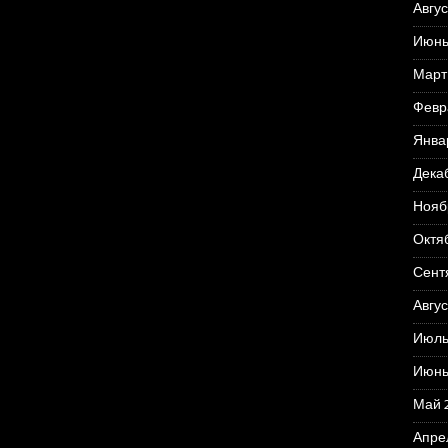
Авгус
Июнь
Март
Февр
Янва
Дека
Нояб
Октя
Сент
Авгус
Июль
Июнь
Май 
Апре