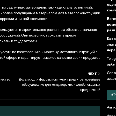
оцен
 из различных материалов, таких как сталь, алюминий,
комп
я наиболее популярным материалом для металлоконструкций
Взгл
коррозии и низкой стоимости.
помо
ользуются в строительстве различных объектов, начиная
разв
сооружений. Они позволяют сократить время
Как 
риалы и трудозатраты.
знат
чере
услуги по изготовлению и монтажу металлоконструкций в
той сфере и гарантирует высокое качество своих продуктов
Teleg
арби
Лев 
NEXT
азар
чество
Дозатор для фасовки сыпучих продуктов: новейшее
оборудование для кондитерских и хлебопекарных
предприятий
А
Авгус