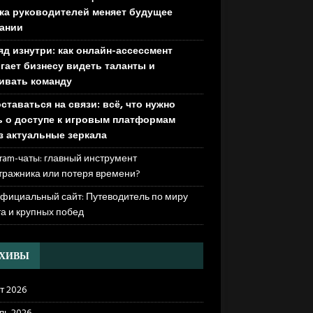
ка руководителей меняет будущее
ании
яд изнутри: как онлайн-ассессмент
гает бизнесу видеть таланты и
ивать команду
оставаться на связи: всё, что нужно
ь о доступе к игровым платформам
з актуальные зеркала
ram-чаты: главный инструмент
тражника или потеря времени?
официальный сайт: Путеводитель по миру
та и крупных побед
РХИВЫ
т 2026