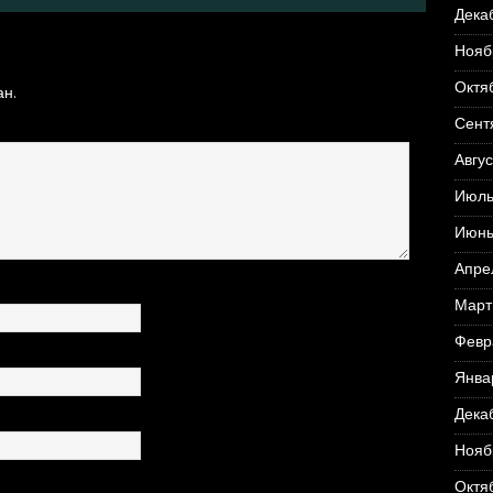
Дека
Нояб
Октя
н.
Сент
Авгус
Июль
Июнь
Апре
Март
Февр
Янва
Дека
Нояб
Октя