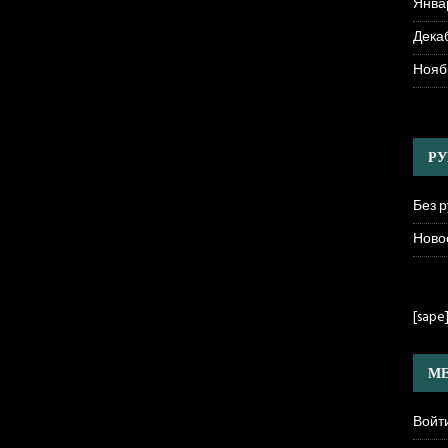
Янва
Декаб
Нояб
РУ
Без 
Ново
[sape
МЕ
Войт