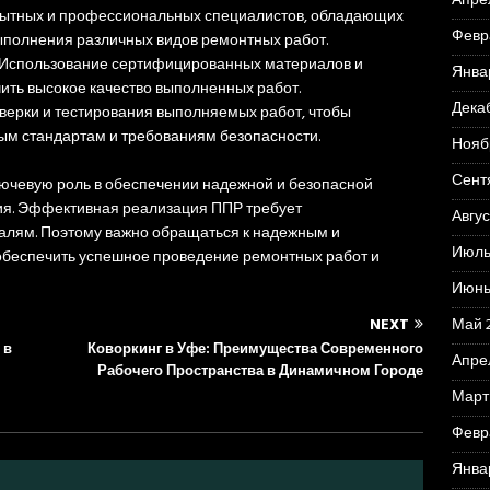
Апре
ытных и профессиональных специалистов, обладающих
Февр
полнения различных видов ремонтных работ.
 Использование сертифицированных материалов и
Янва
ить высокое качество выполненных работ.
Дека
оверки и тестирования выполняемых работ, чтобы
ным стандартам и требованиям безопасности.
Нояб
Сент
ючевую роль в обеспечении надежной и безопасной
ия. Эффективная реализация ППР требует
Авгус
алям. Поэтому важно обращаться к надежным и
Июль
беспечить успешное проведение ремонтных работ и
Июнь
Май 
NEXT
 в
Коворкинг в Уфе: Преимущества Современного
Апре
Рабочего Пространства в Динамичном Городе
Март
Февр
Янва