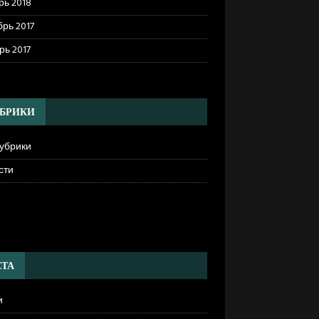
рь 2018
рь 2017
рь 2017
БРИКИ
рубрики
сти
]
ТА
и