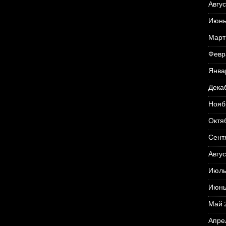
Авгус
Июнь
Март
Февр
Янва
Дека
Нояб
Октя
Сент
Авгус
Июль
Июнь
Май 
Апре