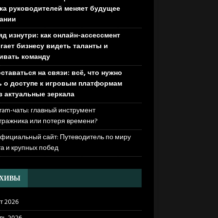
ка руководителей меняет будущее
ании
яд изнутри: как онлайн-ассессмент
гает бизнесу видеть таланты и
ивать команду
оставаться на связи: всё, что нужно
ь о доступе к игровым платформам
з актуальные зеркала
ram-чаты: главный инструмент
тражника или потеря времени?
официальный сайт: Путеводитель по миру
та и крупных побед
РХИВЫ
т 2026