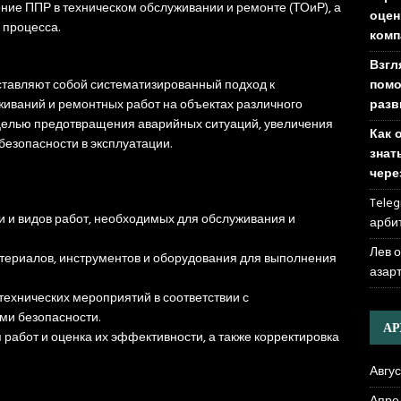
ение ППР в техническом обслуживании и ремонте (ТОиР), а
оцен
 процесса.
комп
Взгл
помо
ставляют собой систематизированный подход к
разв
иваний и ремонтных работ на объектах различного
 целью предотвращения аварийных ситуаций, увеличения
Как 
безопасности в эксплуатации.
знат
чере
Teleg
 и видов работ, необходимых для обслуживания и
арби
Лев 
териалов, инструментов и оборудования для выполнения
азар
ехнических мероприятий в соответствии с
ми безопасности.
А
работ и оценка их эффективности, а также корректировка
Авгус