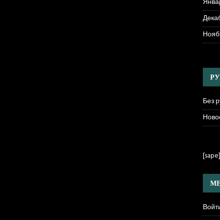
Янва
Декаб
Нояб
РУ
Без 
Ново
[sape
МЕ
Войт