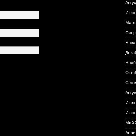
Авгус
Июнь
Март
Февр
Янва
Дека
Нояб
Октя
Сент
Авгус
Июль
Июнь
Май 
Апре