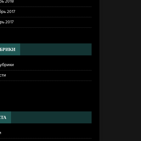
рь 2018
рь 2017
рь 2017
БРИКИ
рубрики
сти
]
ТА
и