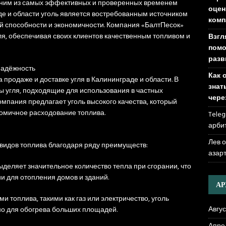
Одним из самых эффективных и проверенных временем
оцен
аде и области уголь является востребованным источником
комп
ой способности и экономичности. Компания «БалтПесок»
гля, обеспечивая своих клиентов качественным топливом и
Взгл
помо
разв
 надёжность
Как 
продаже и доставке угля в Калининграде и области. В
знат
 угля, подходящие для использования в частных
чере
омпания предлагает уголь высокого качества, который
омичное расходование топлива.
Teleg
арби
Лев 
 видов топлива благодаря ряду преимуществ:
азар
ыделяет значительное количество тепла при сгорании, что
и для отопления домов и зданий.
А
и топлива, такими как газ или электричество, уголь
Авгус
но для обогрева больших площадей.