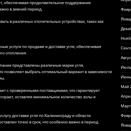
Апре
ет, обеспечивая продолжительное поддержание
ажно в зимний период.
Февр
Янва
вать в различных отопительных устройствах, таких как
Дека
Нояб
ые услуги по продаже и доставке угля, обеспечивая
Сент
го отопления:
Авгус
мпании представлены различные марки угля,
Июль
то позволяет выбрать оптимальный вариант в зависимости
Июнь
мы.
Май 
ает с проверенными поставщиками, что гарантирует
Апре
 сгорает, оставляя минимальное количество золы и
Март
Февр
слугу доставки угля по Калининграду и области.
оставлен точно в срок, что особенно важно в период
Янва