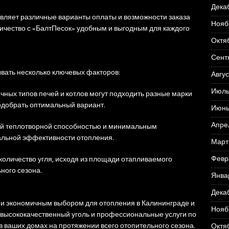
Дека
авляет различные варианты оплаты и возможности заказа
Нояб
ничество с «БалтПесок» удобным и выгодным для каждого
Октя
Сент
ывать несколько ключевых факторов:
Авгус
Июль
чных типов печей и котлов могут подходить разные марки
одобрать оптимальный вариант.
Июнь
Апре
кой теплотворной способностью и минимальным
льной эффективности отопления.
Март
Февр
количество угля, исходя из площади отапливаемого
ного сезона.
Янва
Дека
и экономичным выбором для отопления в Калининграде и
Нояб
 высококачественный уголь и профессиональные услуги по
в ваших домах на протяжении всего отопительного сезона.
Октя