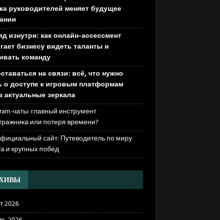
ка руководителей меняет будущее
ании
яд изнутри: как онлайн-ассессмент
гает бизнесу видеть таланты и
ивать команду
оставаться на связи: всё, что нужно
ь о доступе к игровым платформам
з актуальные зеркала
ram-чаты: главный инструмент
тражника или потеря времени?
официальный сайт: Путеводитель по миру
та и крупных побед
РХИВЫ
т 2026