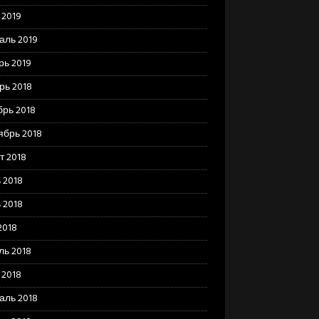
 2019
аль 2019
рь 2019
рь 2018
брь 2018
ябрь 2018
т 2018
 2018
 2018
2018
ль 2018
 2018
аль 2018