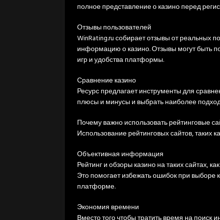
полное представление о казино перед регис
Отзывы пользователей
WinRating.ru собирает отзывы от реальных п
информацию о казино. Отзывы могут быть п
игр и удобства платформы.
Сравнение казино
Ресурс предлагает инструменты для сравнен
плюсы и минусы и выбрать наиболее подход
Почему важно использовать рейтинговые са
Использование рейтинговых сайтов, таких ка
Объективная информация
Рейтинг и обзоры казино на таких сайтах, ка
Это помогает избежать ошибок при выборе к
платформе.
Экономия времени
Вместо того чтобы тратить время на поиск 