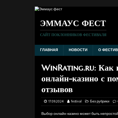
ЭММАУС ФЕСТ
САЙТ ПОКЛОННИКОВ ФЕСТИВАЛЯ
ГЛАВНАЯ
НОВОСТИ
О ФЕСТИВ
WinRating.ru: Как 
онлайн-казино с п
отзывов
17.09.2024
festival
Без рубрики
Выбор онлайн-казино может быть непростой