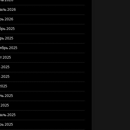
ль 2026
аль 2026
рь 2026
брь 2025
рь 2025
ябрь 2025
т 2025
 2025
 2025
2025
ль 2025
 2025
аль 2025
рь 2025