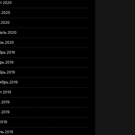
т 2020
 2020
 2020
аль 2020
рь 2020
брь 2019
рь 2019
брь 2019
ябрь 2019
т 2019
 2019
 2019
2019
ль 2019